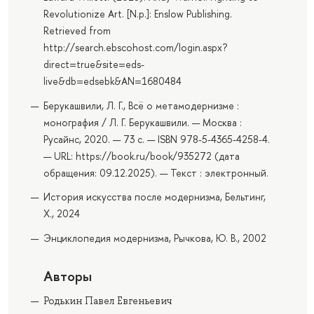
Revolutionize Art. [N.p.]: Enslow Publishing.
Retrieved from
http://search.ebscohost.com/login.aspx?
direct=true&site=eds-
live&db=edsebk&AN=1680484
Берукашвили, Л. Г., Всё о метамодернизме :
монография / Л. Г. Берукашвили. — Москва :
Русайнс, 2020. — 73 с. — ISBN 978-5-4365-4258-4.
— URL: https://book.ru/book/935272 (дата
обращения: 09.12.2025). — Текст : электронный.
История искусства после модернизма, Бельтинг,
Х., 2024
Энциклопедия модернизма, Рычкова, Ю. В., 2002
Авторы
Родькин Павел Евгеньевич