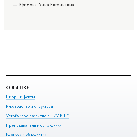
Ефимова Анна Евгеньевна
О ВЫШКЕ
О
Цифры и факты
Ли
Руководство и структура
До
Устойчивое развитие в НИУ ВШЭ
Ол
Преподаватели и сотрудники
Пр
Корпуса и общежития
Вы