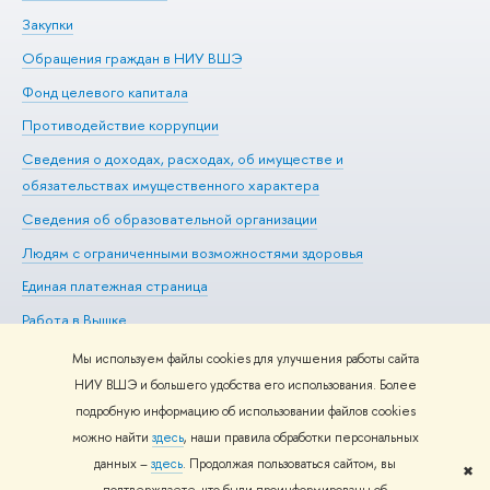
Закупки
Пр
Обращения граждан в НИУ ВШЭ
Ас
Фонд целевого капитала
До
Противодействие коррупции
Це
Сведения о доходах, расходах, об имуществе и
Би
обязательствах имущественного характера
Об
Сведения об образовательной организации
Обр
Людям с ограниченными возможностями здоровья
Единая платежная страница
Работа в Вышке
Мы используем файлы cookies для улучшения работы сайта
НИУ ВШЭ и большего удобства его использования. Более
подробную информацию об использовании файлов cookies
Редактору
можно найти
здесь
, наши правила обработки персональных
© НИУ ВШЭ 1993–2026
Адреса и контакты
Условия
данных –
здесь
. Продолжая пользоваться сайтом, вы
использования материалов
Политика конфиденциальности
Карта
✖