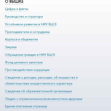
О ВЫШКЕ
О
Цифры и факты
Ли
Руководство и структура
До
Устойчивое развитие в НИУ ВШЭ
Ол
Преподаватели и сотрудники
Пр
Корпуса и общежития
Вы
Закупки
Пр
Обращения граждан в НИУ ВШЭ
Ас
Фонд целевого капитала
До
Противодействие коррупции
Це
Сведения о доходах, расходах, об имуществе и
Би
обязательствах имущественного характера
Об
Сведения об образовательной организации
Обр
Людям с ограниченными возможностями здоровья
Единая платежная страница