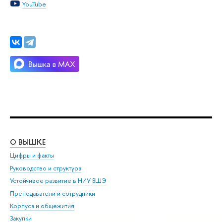
YouTube
О ВЫШКЕ
ОБ
Цифры и факты
Ли
Руководство и структура
Дов
Устойчивое развитие в НИУ ВШЭ
Ол
Преподаватели и сотрудники
При
Корпуса и общежития
Вы
Закупки
При