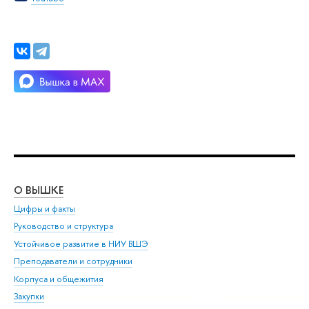
О ВЫШКЕ
ОБ
Цифры и факты
Ли
Руководство и структура
Дов
Устойчивое развитие в НИУ ВШЭ
Ол
Преподаватели и сотрудники
При
Корпуса и общежития
Вы
Закупки
При