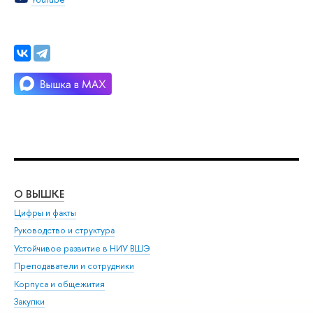
О ВЫШКЕ
ОБ
Цифры и факты
Ли
Руководство и структура
Дов
Устойчивое развитие в НИУ ВШЭ
Ол
Преподаватели и сотрудники
При
Корпуса и общежития
Вы
Закупки
При