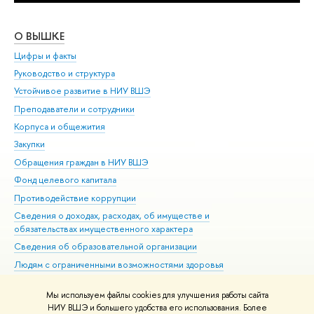
О ВЫШКЕ
ОБ
Цифры и факты
Ли
Руководство и структура
Дов
Устойчивое развитие в НИУ ВШЭ
Ол
Преподаватели и сотрудники
При
Корпуса и общежития
Вы
Закупки
При
Обращения граждан в НИУ ВШЭ
Ас
Фонд целевого капитала
До
Противодействие коррупции
Цен
Сведения о доходах, расходах, об имуществе и
Би
обязательствах имущественного характера
Об
Сведения об образовательной организации
Обр
Людям с ограниченными возможностями здоровья
Единая платежная страница
Мы используем файлы cookies для улучшения работы сайта
Работа в Вышке
НИУ ВШЭ и большего удобства его использования. Более