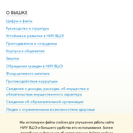
О ВЫШКЕ
ОБ
Цифры и факты
Ли
Руководство и структура
Дов
Устойчивое развитие в НИУ ВШЭ
Ол
Преподаватели и сотрудники
При
Корпуса и общежития
Вы
Закупки
При
Обращения граждан в НИУ ВШЭ
Ас
Фонд целевого капитала
До
Противодействие коррупции
Цен
Сведения о доходах, расходах, об имуществе и
Би
обязательствах имущественного характера
Об
Сведения об образовательной организации
Обр
Людям с ограниченными возможностями здоровья
Единая платежная страница
Мы используем файлы cookies для улучшения работы сайта
Работа в Вышке
НИУ ВШЭ и большего удобства его использования. Более