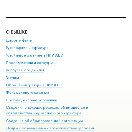
О ВЫШКЕ
ОБ
Цифры и факты
Ли
Руководство и структура
Дов
Устойчивое развитие в НИУ ВШЭ
Ол
Преподаватели и сотрудники
При
Корпуса и общежития
Вы
Закупки
При
Обращения граждан в НИУ ВШЭ
Ас
Фонд целевого капитала
До
Противодействие коррупции
Цен
Сведения о доходах, расходах, об имуществе и
Би
обязательствах имущественного характера
Об
Сведения об образовательной организации
Обр
Людям с ограниченными возможностями здоровья