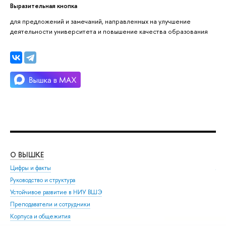
Выразительная кнопка
для предложений и замечаний, направленных на улучшение
деятельности университета и повышение качества образования
О ВЫШКЕ
ОБ
Цифры и факты
Ли
Руководство и структура
Дов
Устойчивое развитие в НИУ ВШЭ
Ол
Преподаватели и сотрудники
При
Корпуса и общежития
Вы