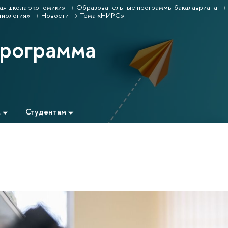
ая школа экономики»
Образовательные программы бакалавриата
циология»
Новости
Тема «НИРС»
программа
м
Студентам