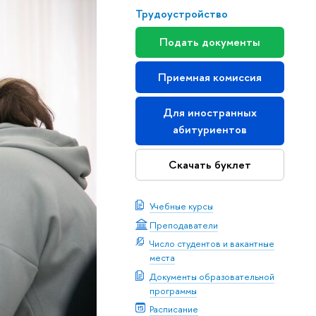
Трудоустройство
Подать документы
Приемная комиссия
Для иностранных
абитуриентов
Скачать буклет
Учебные курсы
Преподаватели
Число студентов и вакантные
места
Документы образовательной
программы
Расписание