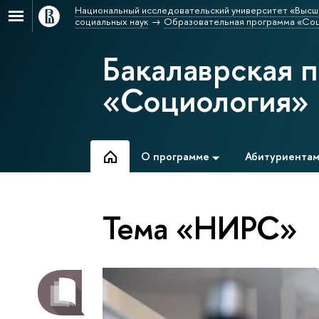
Национальный исследовательский университет «Высш
социальных наук
Образовательная программа «Со
Бакалаврская 
«Социология»
О программе
Абитуриента
Тема «НИРС»