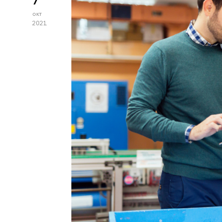
7
окт
2021