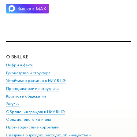
О ВЫШКЕ
ОБ
Цифры и факты
Ли
Руководство и структура
Дов
Устойчивое развитие в НИУ ВШЭ
Ол
Преподаватели и сотрудники
При
Корпуса и общежития
Вы
Закупки
При
Обращения граждан в НИУ ВШЭ
Ас
Фонд целевого капитала
До
Противодействие коррупции
Цен
Сведения о доходах, расходах, об имуществе и
Би