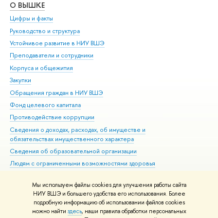
О ВЫШКЕ
ОБ
Цифры и факты
Ли
Руководство и структура
Дов
Устойчивое развитие в НИУ ВШЭ
Ол
Преподаватели и сотрудники
При
Корпуса и общежития
Вы
Закупки
При
Обращения граждан в НИУ ВШЭ
Ас
Фонд целевого капитала
До
Противодействие коррупции
Цен
Сведения о доходах, расходах, об имуществе и
Би
обязательствах имущественного характера
Об
Сведения об образовательной организации
Обр
Людям с ограниченными возможностями здоровья
Единая платежная страница
Мы используем файлы cookies для улучшения работы сайта
Работа в Вышке
НИУ ВШЭ и большего удобства его использования. Более
подробную информацию об использовании файлов cookies
можно найти
здесь
, наши правила обработки персональных