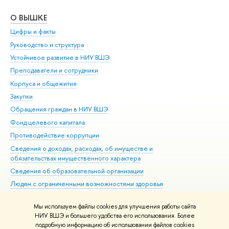
О ВЫШКЕ
ОБ
Цифры и факты
Ли
Руководство и структура
Дов
Устойчивое развитие в НИУ ВШЭ
Ол
Преподаватели и сотрудники
При
Корпуса и общежития
Вы
Закупки
При
Обращения граждан в НИУ ВШЭ
Ас
Фонд целевого капитала
До
Противодействие коррупции
Цен
Сведения о доходах, расходах, об имуществе и
Би
обязательствах имущественного характера
Об
Сведения об образовательной организации
Обр
Людям с ограниченными возможностями здоровья
Единая платежная страница
Мы используем файлы cookies для улучшения работы сайта
Работа в Вышке
НИУ ВШЭ и большего удобства его использования. Более
подробную информацию об использовании файлов cookies