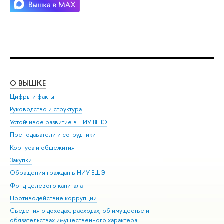
О ВЫШКЕ
ОБ
Цифры и факты
Ли
Руководство и структура
Дов
Устойчивое развитие в НИУ ВШЭ
Ол
Преподаватели и сотрудники
При
Корпуса и общежития
Вы
Закупки
При
Обращения граждан в НИУ ВШЭ
Ас
Фонд целевого капитала
До
Противодействие коррупции
Цен
Сведения о доходах, расходах, об имуществе и
Би
обязательствах имущественного характера
Об