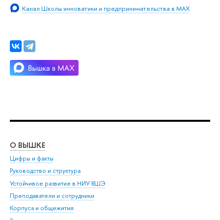
Канал Школы инноватики и предпринимательства в MAX
О ВЫШКЕ
ОБ
Цифры и факты
Ли
Руководство и структура
Дов
Устойчивое развитие в НИУ ВШЭ
Ол
Преподаватели и сотрудники
При
Корпуса и общежития
ыш