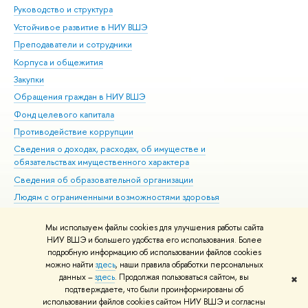
Руководство и структура
Дов
Устойчивое развитие в НИУ ВШЭ
Ол
Преподаватели и сотрудники
При
Корпуса и общежития
Вы
Закупки
При
Обращения граждан в НИУ ВШЭ
Ас
Фонд целевого капитала
До
Противодействие коррупции
Цен
Сведения о доходах, расходах, об имуществе и
Би
обязательствах имущественного характера
Об
Сведения об образовательной организации
Обр
Людям с ограниченными возможностями здоровья
Единая платежная страница
Мы используем файлы cookies для улучшения работы сайта
Работа в Вышке
НИУ ВШЭ и большего удобства его использования. Более
подробную информацию об использовании файлов cookies
можно найти
здесь
, наши правила обработки персональных
данных –
здесь
. Продолжая пользоваться сайтом, вы
✖
Редактору
подтверждаете, что были проинформированы об
© НИУ ВШЭ 1993–2026
Адреса и контакты
Условия использования
использовании файлов cookies сайтом НИУ ВШЭ и согласны