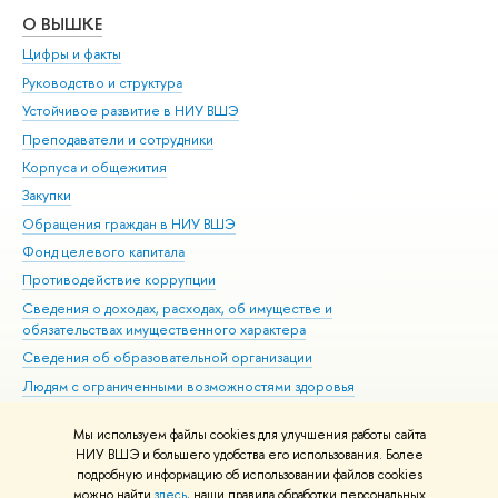
О ВЫШКЕ
ОБ
Цифры и факты
Ли
Руководство и структура
Дов
Устойчивое развитие в НИУ ВШЭ
Ол
Преподаватели и сотрудники
При
Корпуса и общежития
Вы
Закупки
При
Обращения граждан в НИУ ВШЭ
Ас
Фонд целевого капитала
До
Противодействие коррупции
Цен
Сведения о доходах, расходах, об имуществе и
Би
обязательствах имущественного характера
Об
Сведения об образовательной организации
Обр
Людям с ограниченными возможностями здоровья
Единая платежная страница
Мы используем файлы cookies для улучшения работы сайта
Работа в Вышке
НИУ ВШЭ и большего удобства его использования. Более
подробную информацию об использовании файлов cookies
можно найти
здесь
, наши правила обработки персональных