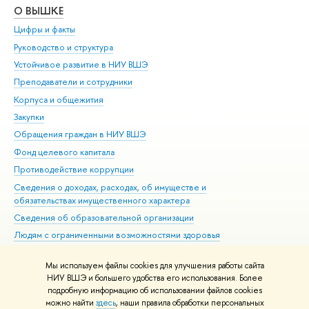
О ВЫШКЕ
ОБ
Цифры и факты
Ли
Руководство и структура
Дов
Устойчивое развитие в НИУ ВШЭ
Ол
Преподаватели и сотрудники
При
Корпуса и общежития
Вы
Закупки
При
Обращения граждан в НИУ ВШЭ
Ас
Фонд целевого капитала
До
Противодействие коррупции
Цен
Сведения о доходах, расходах, об имуществе и
Би
обязательствах имущественного характера
Об
Сведения об образовательной организации
Обр
Людям с ограниченными возможностями здоровья
Единая платежная страница
Мы используем файлы cookies для улучшения работы сайта
Работа в Вышке
НИУ ВШЭ и большего удобства его использования. Более
подробную информацию об использовании файлов cookies
можно найти
здесь
, наши правила обработки персональных