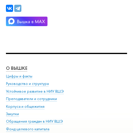
О ВЫШКЕ
ОБ
Цифры и факты
Ли
Руководство и структура
Дов
Устойчивое развитие в НИУ ВШЭ
Ол
Преподаватели и сотрудники
При
Корпуса и общежития
Вы
Закупки
При
Обращения граждан в НИУ ВШЭ
Ас
Фонд целевого капитала
До