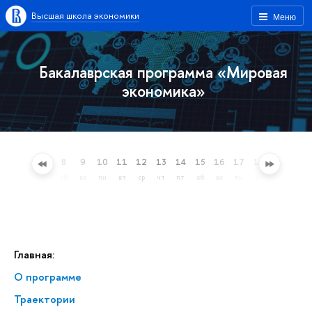
Высшая школа экономики
Меню
Бакалаврская программа «Мировая
экономика»
5
6
7
8
9
10
11
12
13
14
15
16
17
18
19
20
ср
чт
пт
сб
вс
пн
вт
ср
чт
пт
сб
вс
пн
вт
ср
чт
Главная:
О программе
Траектории