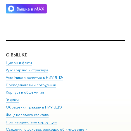
О ВЫШКЕ
ОБ
Цифры и факты
Ли
Руководство и структура
Дов
Устойчивое развитие в НИУ ВШЭ
Ол
Преподаватели и сотрудники
При
Корпуса и общежития
Вы
Закупки
При
Обращения граждан в НИУ ВШЭ
Ас
Фонд целевого капитала
До
Противодействие коррупции
Цен
Сведения о доходах, расходах, об имуществе и
Би