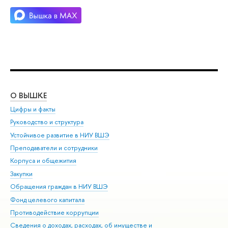
О ВЫШКЕ
ОБ
Цифры и факты
Ли
Руководство и структура
Дов
Устойчивое развитие в НИУ ВШЭ
Ол
Преподаватели и сотрудники
При
Корпуса и общежития
Вы
Закупки
При
Обращения граждан в НИУ ВШЭ
Ас
Фонд целевого капитала
До
Противодействие коррупции
Цен
Сведения о доходах, расходах, об имуществе и
Би