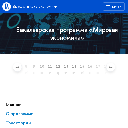
Высшая школа экономики
Меню
Бакалаврская программа «Мировая
экономика»
5
6
7
8
9
10
11
12
13
14
15
16
17
18
19
20
ср
чт
пт
сб
вс
пн
вт
ср
чт
пт
сб
вс
пн
вт
ср
чт
Главная:
О программе
Траектории