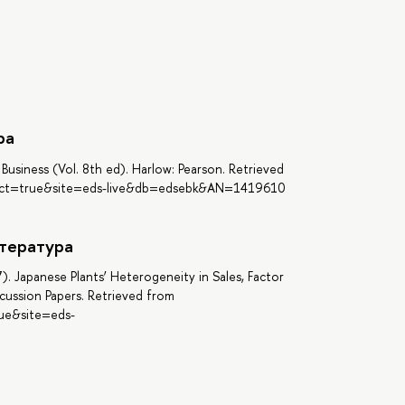
ра
Business (Vol. 8th ed). Harlow: Pearson. Retrieved
irect=true&site=eds-live&db=edsebk&AN=1419610
тература
. Japanese Plants’ Heterogeneity in Sales, Factor
iscussion Papers. Retrieved from
rue&site=eds-