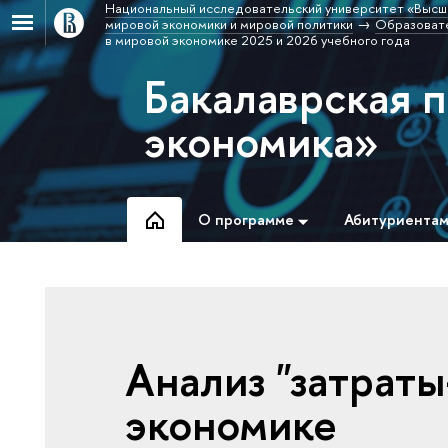
Национальный исследовательский университет «Высш
мировой экономики и мировой политики
Образовате
в мировой экономике 2025 и 2026 учебного года
Бакалаврская 
экономика»
О программе
Абитуриента
Анализ "затраты
экономике