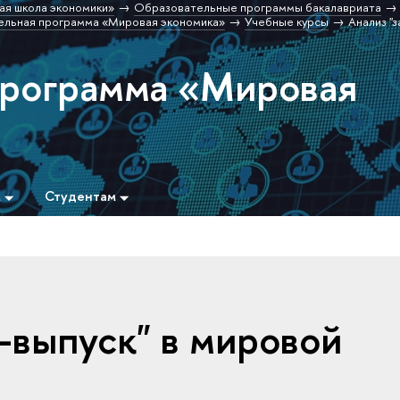
ая школа экономики»
Образовательные программы бакалавриата
льная программа «Мировая экономика»
Учебные курсы
Анализ "
программа «Мировая
м
Студентам
-выпуск" в мировой