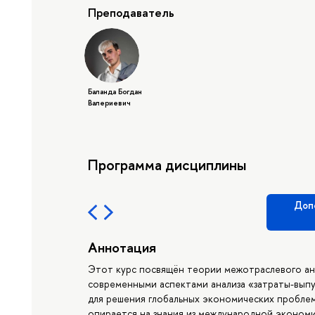
Преподаватель
Баланда Богдан
Валериевич
Программа дисциплины
Доп
Аннотация
Этот курс посвящён теории межотраслевого ана
современными аспектами анализа «затраты-выпу
для решения глобальных экономических проблем
опирается на знания из международной экономи