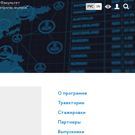
Факультет
РУС
EN
затраты-выпуск"
О программе
Траектории
Стажировки
Партнеры
Выпускники