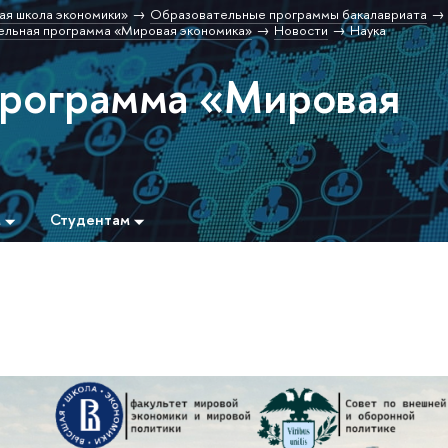
ая школа экономики»
Образовательные программы бакалавриата
льная программа «Мировая экономика»
Новости
Наука
программа «Мировая
м
Студентам