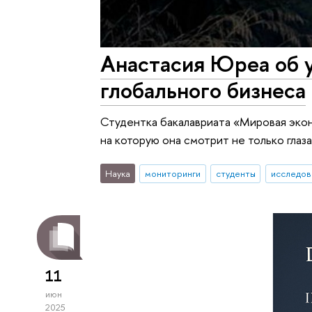
Анастасия Юреа об 
глобального бизнеса
Студентка бакалавриата «Мировая эко
на которую она смотрит не только глаз
Наука
мониторинги
студенты
исследов
11
июн
2025