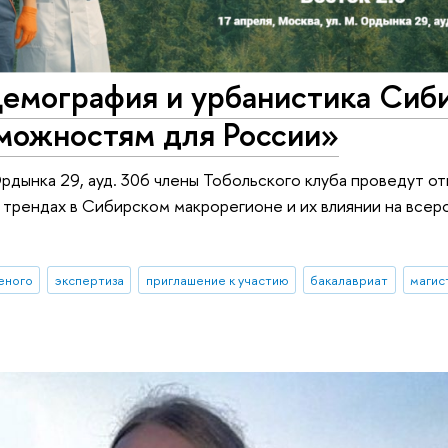
емография и урбанистика Сиби
зможностям для России»
Ордынка 29, ауд. 306 члены Тобольского клуба проведут о
 трендах в Сибирском макрорегионе и их влиянии на все
ченого
экспертиза
приглашение к участию
бакалавриат
магис