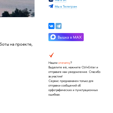
Мы в Телеграм
боты на проекте,
Нашли
опечатку
?
Выделите её, нажмите Ctrl+Enter и
отправьте нам уведомление. Спасибо
за участие!
Сервис предназначен только для
отправки сообщений об
орфографических и пунктуационных
ошибках.