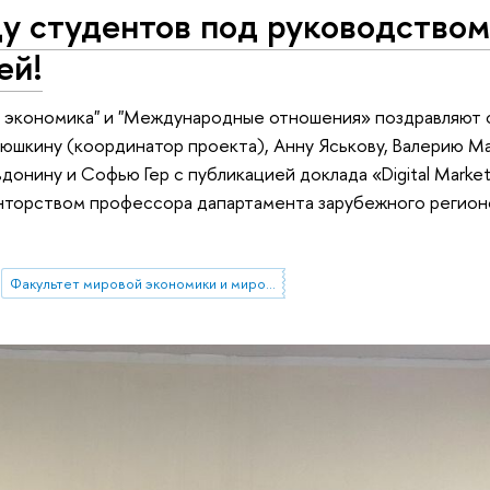
у студентов под руководством 
ей!
экономика" и "Международные отношения» поздравляют с
шкину (координатор проекта), Анну Яськову, Валерию Маз
донину и Софью Гер с публикацией доклада «Digital Marketi
 менторством профессора дапартамента зарубежного регион
Факультет мировой экономики и мировой политики