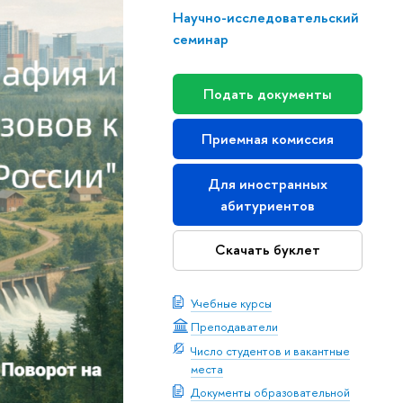
Научно-исследовательский
семинар
Подать документы
Приемная комиссия
Для иностранных
абитуриентов
Скачать буклет
Учебные курсы
Преподаватели
Число студентов и вакантные
места
Документы образовательной