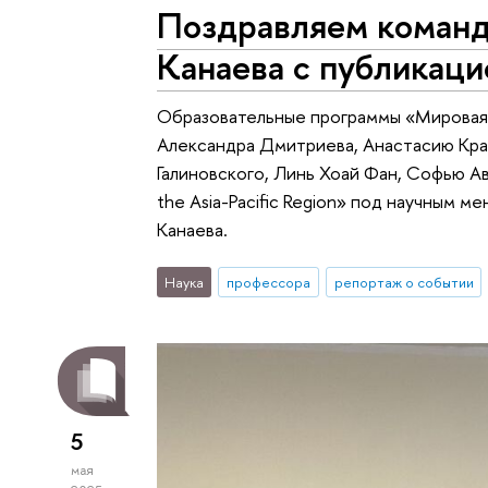
Поздравляем команд
Канаева с публикаци
Образовательные программы «Мировая 
Александра Дмитриева, Анастасию Краю
Галиновского, Линь Хоай Фан, Софью Ав
the Asia-Pacific Region» под научным
Канаева.
Наука
профессора
репортаж о событии
5
мая