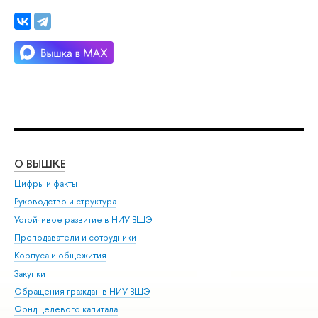
О ВЫШКЕ
ОБ
Цифры и факты
Ли
Руководство и структура
Дов
Устойчивое развитие в НИУ ВШЭ
Ол
Преподаватели и сотрудники
При
Корпуса и общежития
Вы
Закупки
При
Обращения граждан в НИУ ВШЭ
Ас
Фонд целевого капитала
До