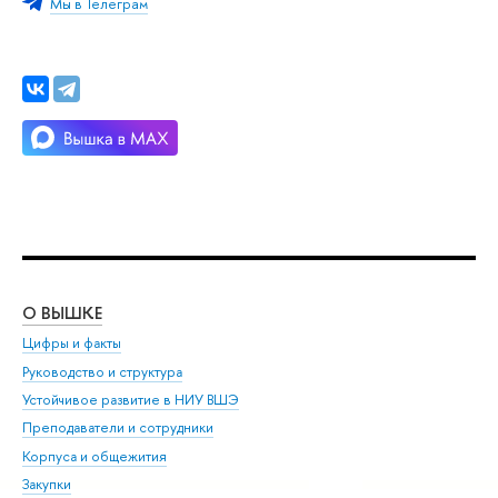
Мы в Телеграм
О ВЫШКЕ
ОБ
Цифры и факты
Ли
Руководство и структура
Дов
Устойчивое развитие в НИУ ВШЭ
Ол
Преподаватели и сотрудники
При
Корпуса и общежития
Вы
Закупки
При