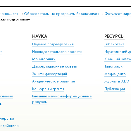
экономики»
→
Образовательные программы бакалавриата
→
Факультет мир
ская подготовка»
НАУКА
РЕСУРСЫ
Научные подразделения
Библиотека
ка
Исследовательские проекты
Издательский 
Мониторинги
Книжный магаз
Диссертационные советы
Типография
Защиты диссертаций
Медиацентр
Академическое развитие
Журналы ВШЭ
Конкурсы и гранты
Публикации
зование
Внешние научно-информационные
ресурсы
ры
Э
нерства
модействие