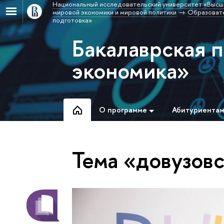
Национальный исследовательский университет «Высш
мировой экономики и мировой политики
Образовате
подготовка»
Бакалаврская 
экономика»
О программе
Абитуриента
Тема «довузовс