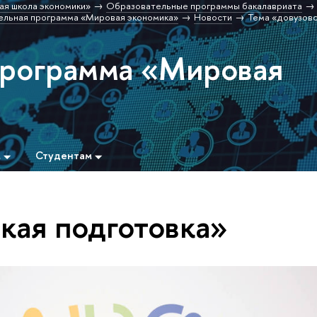
ая школа экономики»
Образовательные программы бакалавриата
льная программа «Мировая экономика»
Новости
Тема «довузов
программа «Мировая
м
Студентам
кая подготовка»