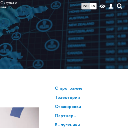
Факультет
РУС
EN
ская
О программе
Траектории
Стажировки
Партнеры
Выпускники