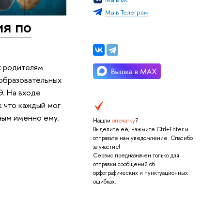
Мы в Телеграм
ия по
х родителям
 образовательных
. На входе
к что каждый мог
ным именно ему.
Нашли
опечатку
?
Выделите её, нажмите Ctrl+Enter и
отправьте нам уведомление. Спасибо
за участие!
Сервис предназначен только для
отправки сообщений об
орфографических и пунктуационных
ошибках.