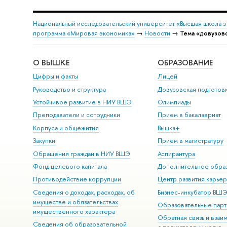
Национальный исследовательский университет «Высшая школа 
программа «Мировая экономика»
→
Новости
→
Тема «довузов
О ВЫШКЕ
ОБРАЗОВАНИЕ
Цифры и факты
Лицей
Руководство и структура
Довузовская подготов
Устойчивое развитие в НИУ ВШЭ
Олимпиады
Преподаватели и сотрудники
Прием в бакалавриат
Корпуса и общежития
Вышка+
Закупки
Прием в магистратуру
Обращения граждан в НИУ ВШЭ
Аспирантура
Фонд целевого капитала
Дополнительное обра
Противодействие коррупции
Центр развития карье
Сведения о доходах, расходах, об
Бизнес-инкубатор ВШ
имуществе и обязательствах
Образовательные парт
имущественного характера
Обратная связь и взаи
Сведения об образовательной