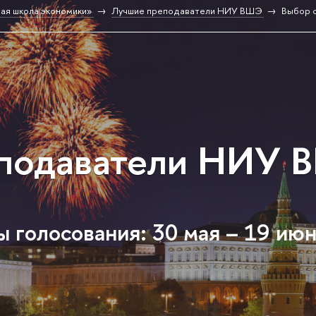
ая школа экономики»
Лучшие преподаватели НИУ ВШЭ
Выбор 
подаватели НИУ 
 голосования: 30 мая – 19 ию