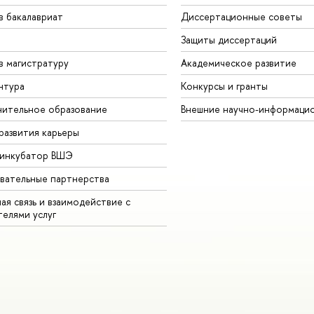
в бакалавриат
Диссертационные советы
Защиты диссертаций
в магистратуру
Академическое развитие
нтура
Конкурсы и гранты
ительное образование
Внешние научно-информаци
развития карьеры
-инкубатор ВШЭ
вательные партнерства
ая связь и взаимодействие с
телями услуг