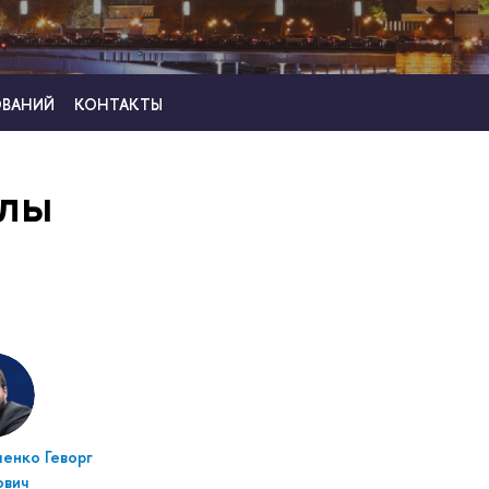
ОВАНИЙ
КОНТАКТЫ
олы
енко Геворг
ович