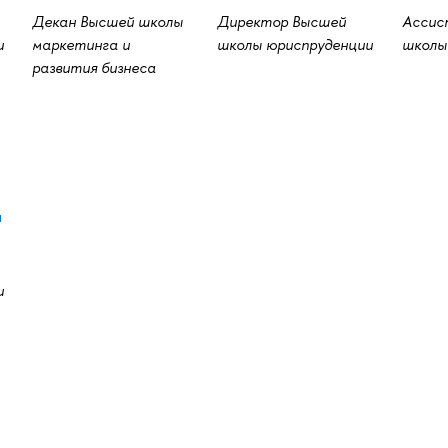
Декан Высшей школы
Директор Высшей
Ассис
и
маркетинга и
школы юриспруденции
школы
развития бизнеса
н
и