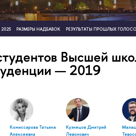
 2025
РАЗМЕРЫ НАДБАВОК
РЕЗУЛЬТАТЫ ПРОШЛЫХ ГОЛОС
студентов Высшей шк
уденции — 2019
Комиссарова Татьяна
Кузнецов Дмитрий
Малаш
Алексеевна
Левонович
Тевос