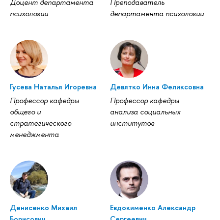
Доцент департамента
Преподаватель
психологии
департамента психологии
Гусева Наталья Игоревна
Девятко Инна Феликсовна
Профессор кафедры
Профессор кафедры
общего и
анализа социальных
стратегического
институтов
менеджмента
Денисенко Михаил
Евдокименко Александр
Борисович
Сергеевич