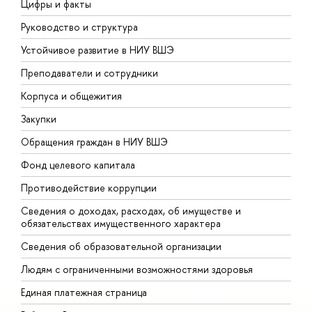
Цифры и факты
Л
Руководство и структура
Д
Устойчивое развитие в НИУ ВШЭ
О
Преподаватели и сотрудники
П
Корпуса и общежития
В
Закупки
П
Обращения граждан в НИУ ВШЭ
А
Фонд целевого капитала
Д
Противодействие коррупции
Ц
Сведения о доходах, расходах, об имуществе и
Б
обязательствах имущественного характера
О
Сведения об образовательной организации
О
Людям с ограниченными возможностями здоровья
Единая платежная страница