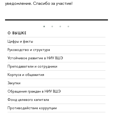
уведомление. Спасибо за участие!
О ВЫШКЕ
Цифры и факты
Л
Руководство и структура
Д
Устойчивое развитие в НИУ ВШЭ
О
Преподаватели и сотрудники
П
Корпуса и общежития
В
Закупки
П
Обращения граждан в НИУ ВШЭ
А
Фонд целевого капитала
Д
Противодействие коррупции
Ц