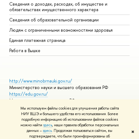
Сведения о доходах, расходах, об имуществе и
Б
обязательствах имущественного характера
О
Сведения об образовательной организации
О
Людям с ограниченными возможностями здоровья
Единая платежная страница
Работа в Вышке
http://www.minobrnauki.gov.ru/
Министерство науки и высшего образования РФ
https://edu.gov.ru/
Министерство просвещения РФ
https://elearning.hse.ru/mooc
Мы используем файлы cookies для улучшения работы сайта
Массовые открытые онлайн-курсы
НИУ ВШЭ и большего удобства его использования. Более
подробную информацию об использовании файлов cookies
можно найти
здесь
, наши правила обработки персональных
данных –
здесь
. Продолжая пользоваться сайтом, вы
✖
© НИУ ВШЭ 1993–2026
Адреса и контакты
Условия
подтверждаете, что были проинформированы об
использования материалов
Политика конфиденциальности
Карта