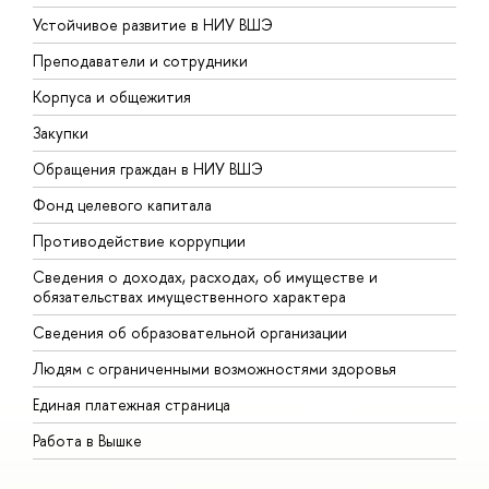
Устойчивое развитие в НИУ ВШЭ
О
Преподаватели и сотрудники
П
Корпуса и общежития
В
Закупки
П
Обращения граждан в НИУ ВШЭ
А
Фонд целевого капитала
Д
Противодействие коррупции
Ц
Сведения о доходах, расходах, об имуществе и
Б
обязательствах имущественного характера
О
Сведения об образовательной организации
О
Людям с ограниченными возможностями здоровья
Единая платежная страница
Работа в Вышке