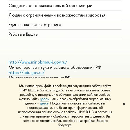
О
Сведения об образовательной организации
О
Людям с ограниченными возможностями здоровья
Единая платежная страница
Работа в Вышке
http://www.minobrnauki.gov.ru/
Министерство науки и высшего образования РФ
https://edu.gov.ru/
Министерство просвещения РФ
https://elearning.hse.ru/mooc
Мы используем файлы cookies для улучшения работы сайта
Массовые открытые онлайн-курсы
НИУ ВШЭ и большего удобства его использования. Более
подробную информацию об использовании файлов cookies
можно найти
здесь
, наши правила обработки персональных
данных –
здесь
. Продолжая пользоваться сайтом, вы
✖
© НИУ ВШЭ 1993–2026
Адреса и контакты
Условия
подтверждаете, что были проинформированы об
использования материалов
Политика конфиденциальности
Карта
использовании файлов cookies сайтом НИУ ВШЭ и согласны
сайта
с нашими правилами обработки персональных данных. Вы
Шрифты HSE Sans и HSE Slab разработаны в
Школе дизайна НИУ
можете отключить файлы cookies в настройках Вашего
ВШЭ
браузера.
Редактору