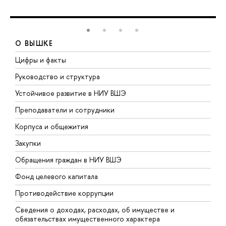
О ВЫШКЕ
Цифры и факты
Л
Руководство и структура
Д
Устойчивое развитие в НИУ ВШЭ
О
Преподаватели и сотрудники
П
Корпуса и общежития
В
Закупки
П
Обращения граждан в НИУ ВШЭ
А
Фонд целевого капитала
Д
Противодействие коррупции
Ц
Сведения о доходах, расходах, об имуществе и
Б
обязательствах имущественного характера