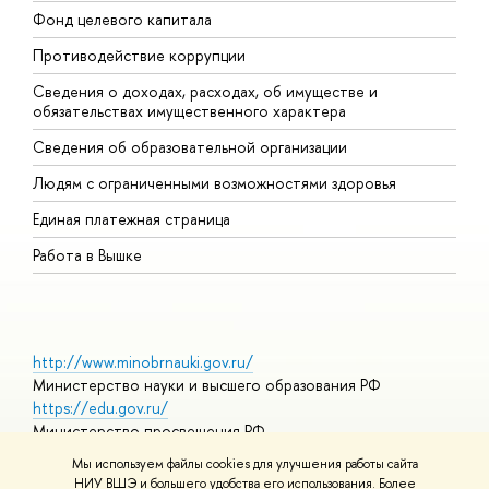
Фонд целевого капитала
Д
Противодействие коррупции
Ц
Сведения о доходах, расходах, об имуществе и
Б
обязательствах имущественного характера
О
Сведения об образовательной организации
О
Людям с ограниченными возможностями здоровья
Единая платежная страница
Работа в Вышке
http://www.minobrnauki.gov.ru/
Министерство науки и высшего образования РФ
https://edu.gov.ru/
Министерство просвещения РФ
https://elearning.hse.ru/mooc
Мы используем файлы cookies для улучшения работы сайта
Массовые открытые онлайн-курсы
НИУ ВШЭ и большего удобства его использования. Более