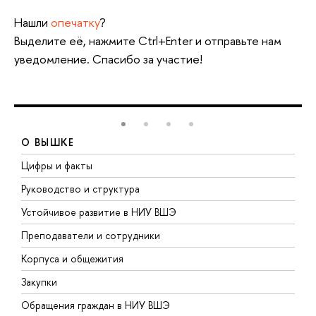
Нашли
опечатку
?
Выделите её, нажмите Ctrl+Enter и отправьте нам
уведомление. Спасибо за участие!
О ВЫШКЕ
Цифры и факты
Л
Руководство и структура
Д
Устойчивое развитие в НИУ ВШЭ
О
Преподаватели и сотрудники
П
Корпуса и общежития
В
Закупки
П
Обращения граждан в НИУ ВШЭ
А