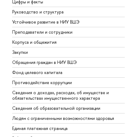
Цифры и факты
Лице
Руководство и структура
Довуз
Устойчивое развитие в НИУ ВШЭ
Олим
Преподаватели и сотрудники
Прием
Корпуса и общежития
Вышк
Закупки
Прием
Обращения граждан в НИУ ВШЭ
Аспир
Фонд целевого капитала
Допол
Противодействие коррупции
Центр
Сведения о доходах, расходах, об имуществе и
Бизне
обязательствах имущественного характера
Образ
Сведения об образовательной организации
Обрат
Людям с ограниченными возможностями здоровья
Единая платежная страница