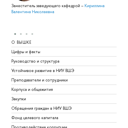
Заместитель заведующего кафедрой
–
Кириллина
Валентина Николаевна
О ВЫШКЕ
ОБР
Цифры и факты
Лице
Руководство и структура
Довуз
Устойчивое развитие в НИУ ВШЭ
Олим
Преподаватели и сотрудники
Прием
Корпуса и общежития
Вышк
Закупки
Прием
Обращения граждан в НИУ ВШЭ
Аспир
Фонд целевого капитала
Допол
Противодействие коррупции
Центр