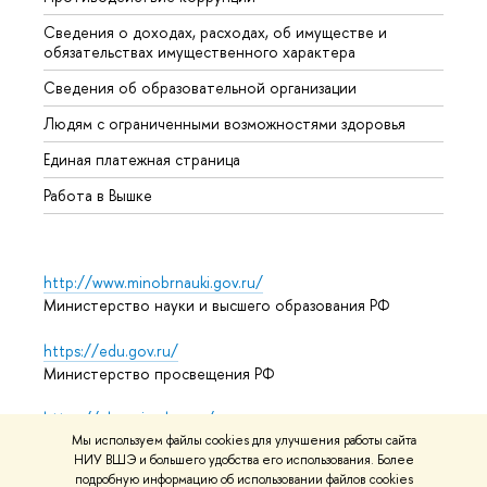
Сведения о доходах, расходах, об имуществе и
Бизне
обязательствах имущественного характера
Образ
Сведения об образовательной организации
Обрат
Людям с ограниченными возможностями здоровья
Единая платежная страница
Работа в Вышке
http://www.minobrnauki.gov.ru/
Министерство науки и высшего образования РФ
https://edu.gov.ru/
Министерство просвещения РФ
https://elearning.hse.ru/mooc
Массовые открытые онлайн-курсы
Мы используем файлы cookies для улучшения работы сайта
НИУ ВШЭ и большего удобства его использования. Более
подробную информацию об использовании файлов cookies