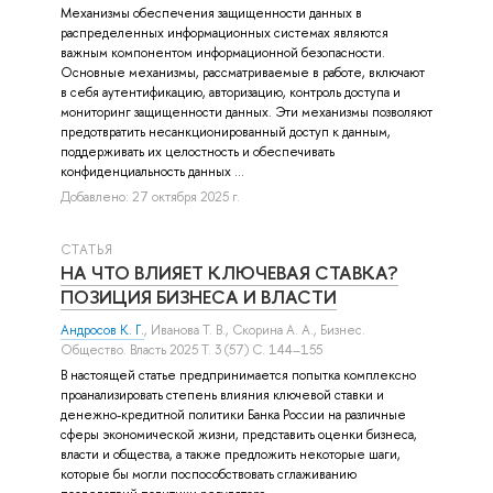
Механизмы обеспечения защищенности данных в
распределенных информационных системах являются
важным компонентом информационной безопасности.
Основные механизмы, рассматриваемые в работе, включают
в себя аутентификацию, авторизацию, контроль доступа и
мониторинг защищенности данных. Эти механизмы позволяют
предотвратить несанкционированный доступ к данным,
поддерживать их целостность и обеспечивать
конфиденциальность данных ...
Добавлено: 27 октября 2025 г.
СТАТЬЯ
НА ЧТО ВЛИЯЕТ КЛЮЧЕВАЯ СТАВКА?
ПОЗИЦИЯ БИЗНЕСА И ВЛАСТИ
Андросов К. Г.
,
Иванова Т. В.
,
Скорина А. А.
, Бизнес.
Общество. Власть 2025 Т. 3 (57) С. 144–155
В настоящей статье предпринимается попытка комплексно
проанализировать степень влияния ключевой ставки и
денежно-кредитной политики Банка России на различные
сферы экономической жизни, представить оценки бизнеса,
власти и общества, а также предложить некоторые шаги,
которые бы могли поспособствовать сглаживанию