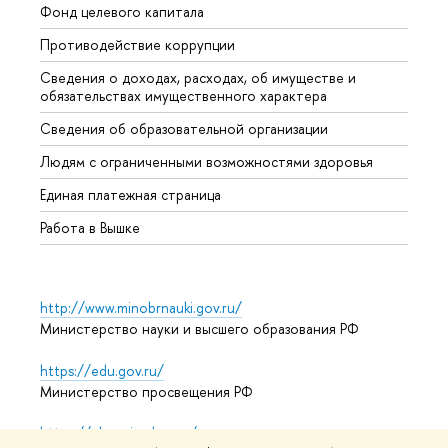
Фонд целевого капитала
Допол
Противодействие коррупции
Центр
Сведения о доходах, расходах, об имуществе и
Бизне
обязательствах имущественного характера
Образ
Сведения об образовательной организации
Обрат
Людям с ограниченными возможностями здоровья
Единая платежная страница
Работа в Вышке
http://www.minobrnauki.gov.ru/
Министерство науки и высшего образования РФ
https://edu.gov.ru/
Министерство просвещения РФ
https://elearning.hse.ru/mooc