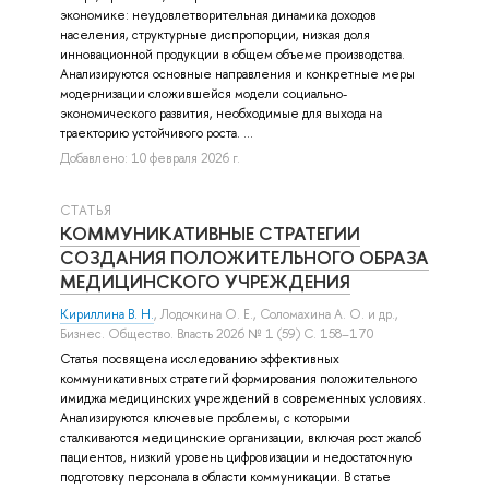
экономике: неудовлетворительная динамика доходов
населения, структурные диспропорции, низкая доля
инновационной продукции в общем объеме производства.
Анализируются основные направления и конкретные меры
модернизации сложившейся модели социально-
экономического развития, необходимые для выхода на
траекторию устойчивого роста. ...
Добавлено: 10 февраля 2026 г.
СТАТЬЯ
КОММУНИКАТИВНЫЕ СТРАТЕГИИ
СОЗДАНИЯ ПОЛОЖИТЕЛЬНОГО ОБРАЗА
МЕДИЦИНСКОГО УЧРЕЖДЕНИЯ
Кириллина В. Н.
,
Лодочкина О. Е.
,
Соломахина А. О.
и др.
,
Бизнес. Общество. Власть 2026 № 1 (59) С. 158–170
Статья посвящена исследованию эффективных
коммуникативных стратегий формирования положительного
имиджа медицинских учреждений в современных условиях.
Анализируются ключевые проблемы, с которыми
сталкиваются медицинские организации, включая рост жалоб
пациентов, низкий уровень цифровизации и недостаточную
подготовку персонала в области коммуникации. В статье