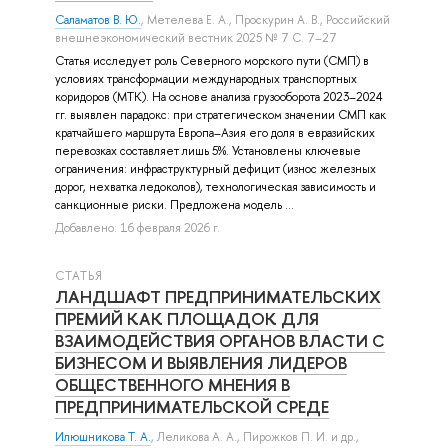
Саламатов В. Ю.
,
Метелева Е. А.
,
Проскурин А. В.
, Российский
внешнеэкономический вестник 2025 № 7 С. 7–27
Статья исследует роль Северного морского пути (СМП) в
условиях трансформации международных транспортных
коридоров (МТК). На основе анализа грузооборота 2023–2024
гг. выявлен парадокс: при стратегическом значении СМП как
кратчайшего маршрута Европа–Азия его доля в евразийских
перевозках составляет лишь 5%. Установлены ключевые
ограничения: инфраструктурный дефицит (износ железных
дорог, нехватка ледоколов), технологическая зависимость и
санкционные риски. Предложена модель ...
Добавлено: 16 февраля 2026 г.
СТАТЬЯ
ЛАНДШАФТ ПРЕДПРИНИМАТЕЛЬСКИХ
ПРЕМИЙ КАК ПЛОЩАДОК ДЛЯ
ВЗАИМОДЕЙСТВИЯ ОРГАНОВ ВЛАСТИ С
БИЗНЕСОМ И ВЫЯВЛЕНИЯ ЛИДЕРОВ
ОБЩЕСТВЕННОГО МНЕНИЯ В
ПРЕДПРИНИМАТЕЛЬСКОЙ СРЕДЕ
Илюшникова Т. А.
,
Леликова А. А.
,
Пирожков П. И.
и др.
,