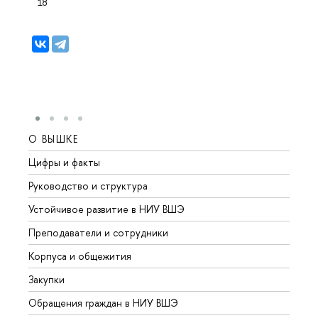
18
О ВЫШКЕ
ОБР
Цифры и факты
Лице
Руководство и структура
Довуз
Устойчивое развитие в НИУ ВШЭ
Олим
Преподаватели и сотрудники
Прием
Корпуса и общежития
Вышк
Закупки
Прием
Обращения граждан в НИУ ВШЭ
Аспир