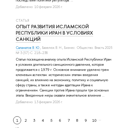
последствий политики регулятора. ...
Добавлено: 10 февраля 2026 г.
СТАТЬЯ
ОПЫТ РАЗВИТИЯ ИСЛАМСКОЙ
РЕСПУБЛИКИ ИРАН В УСЛОВИЯХ
САНКЦИЙ
Саламатов В. Ю.
,
Базелюк В. Н.
, Бизнес. Общество. Власть 2025
№ 3 (57) С. 218–238
Статья посвящена анализу опыта Исламской Республики Иран
в условиях длительного санкционного давления, которое
продолжается с 1979 г. Основное внимание уделено трем
ключевым аспектам: историческим этапам введения
санкций, их влиянию на экономику, политику и социальную
сферу страны, а также методам адаптации Ирана к
ограничениям. Санкции против Ирана прошли три основных
этапа. Введенные меры оказали значительное влияние ...
Добавлено: 13 февраля 2026 г.
…
1
2
3
4
5
6
7
8
9
10