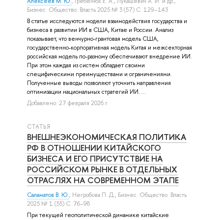
Алексеев М. Ю.
,
Гребенюк Е. А.
,
Лукашевич А. И.
и др.
,
Бизнес. Общество. Власть 2025 № 3 (57) С. 129–143
В статье исследуются модели взаимодействия государства и
бизнеса в развитии ИИ в США, Китае и России. Анализ
показывает, что венчурно-грантовая модель США,
государственно-корпоративная модель Китая и межсекторная
российская модель по-разному обеспечивают внедрение ИИ.
При этом каждая из систем обладает своими
специфическими преимуществами и ограничениями.
Полученные выводы позволяют уточнить направления
оптимизации национальных стратегий ИИ. ...
Добавлено: 27 февраля 2026 г.
СТАТЬЯ
ВНЕШНЕЭКОНОМИЧЕСКАЯ ПОЛИТИКА
РФ В ОТНОШЕНИИ КИТАЙСКОГО
БИЗНЕСА И ЕГО ПРИСУТСТВИЕ НА
РОССИЙСКОМ РЫНКЕ В ОТДЕЛЬНЫХ
ОТРАСЛЯХ НА СОВРЕМЕННОМ ЭТАПЕ
Саламатов В. Ю.
,
Негробова П. Д.
, Бизнес. Общество. Власть
2025 № 1 (55) С. 76–98
При текущей геополитической динамике китайские