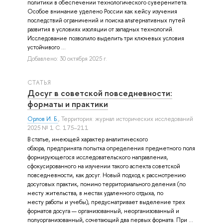
политики в обеспечении технологического суверенитета.
Особое внимание уделено России как кейсу изучения
последствий ограничений и поиска альтернативных путей
развития в условиях изоляции от западных технологий.
Исследование позволило выделить три ключевых условия
устойчивого ...
Добавлено: 30 октября 2025 г.
СТАТЬЯ
Досуг в советской повседневности:
форматы и практики
Орлов И. Б.
, Территория: журнал исторических исследований
2025 № 1 С. 175–211
В статье, имеющей характер аналитического
обзора, предпринята попытка определения предметного поля
формирующегося исследовательского направления,
сфокусированного на изучении такого аспекта советской
повседневности, как досуг. Новый подход к рассмотрению
досуговых практик, помимо территориального деления (по
месту жительства, в местах удаленного отдыха, по
месту работы и учебы), предусматривает выделение трех
форматов досуга — организованный, неорганизованный и
полуорганизованный, сочетающий два первых формата. При ...