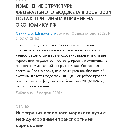
ИЗМЕНЕНИЕ СТРУКТУРЫ
ФЕДЕРАЛЬНОГО БЮДЖЕТА В 2019-2024
ГОДАХ: ПРИЧИНЫ И ВЛИЯНИЕ НА
ЭКОНОМИКУ РФ
Сенин В. Б.
,
Швырков Е. А.
, Бизнес. Общество. Власть 2025 №
2 (56) С. 32–52
В последнее десятилетие Российская Федерация
столкнулась с огромным количеством новых вызовов. В
непростое для страны время особенно важным выступает
корректное государственное регулирование экономики, в
котором одну из важнейших ролей играет бюджетная
политика. В то же время, ключевым уровнем бюджетной
системы является федеральный. В данной работе проведен
анализ структуры федерального бюджета в 2019-2024 гг.,
рассмотрены причины ...
Добавлено: 13 февраля 2026 г.
СТАТЬЯ
Интеграция северного морского пути с
международными транспортными
коридорами