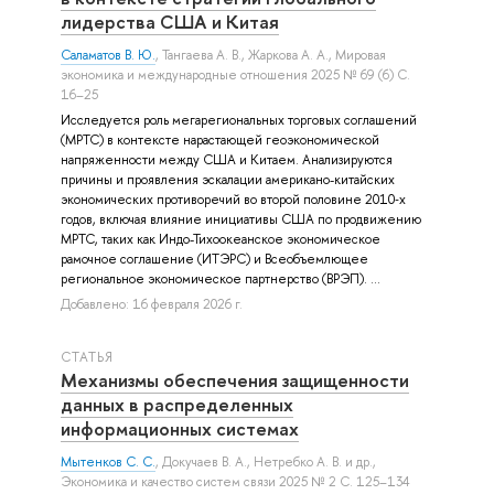
лидерства США и Китая
Саламатов В. Ю.
,
Тангаева А. В.
,
Жаркова А. А.
, Мировая
экономика и международные отношения 2025 № 69 (6) С.
16–25
Исследуется роль мегарегиональных торговых соглашений
(МРТС) в контексте нарастающей геоэкономической
напряженности между США и Китаем. Анализируются
причины и проявления эскалации американо-китайских
экономических противоречий во второй половине 2010‑х
годов, включая влияние инициативы США по продвижению
МРТС, таких как Индо-Тихоокеанское экономическое
рамочное соглашение (ИТЭРС) и Всеобъемлющее
региональное экономическое партнерство (ВРЭП). ...
Добавлено: 16 февраля 2026 г.
СТАТЬЯ
Механизмы обеспечения защищенности
данных в распределенных
информационных системах
Мытенков С. С.
,
Докучаев В. А.
,
Нетребко А. В.
и др.
,
Экономика и качество систем связи 2025 № 2 С. 125–134