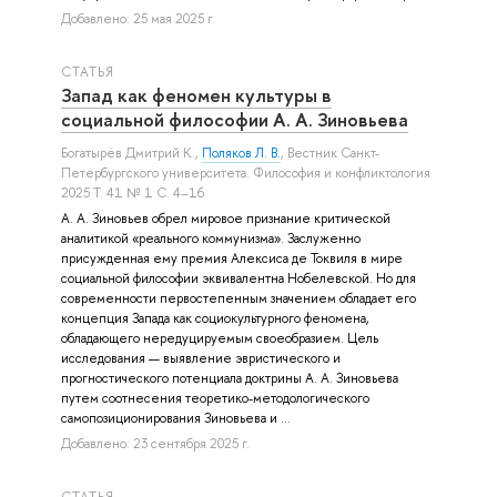
Добавлено: 25 мая 2025 г.
СТАТЬЯ
Запад как феномен культуры в
социальной философии А. А. Зиновьева
Богатырёв Дмитрий К.
,
Поляков Л. В.
, Вестник Санкт-
Петербургского университета. Философия и конфликтология
2025 Т. 41 № 1 С. 4–16
А. А. Зиновьев обрел мировое признание критической
аналитикой «реального коммунизма». Заслуженно
присужденная ему премия Алексиса де Токвиля в мире
социальной философии эквивалентна Нобелевской. Но для
современности первостепенным значением обладает его
концепция Запада как социокультурного феномена,
обладающего нередуцируемым своеобразием. Цель
исследования — выявление эвристического и
прогностического потенциала доктрины А. А. Зиновьева
путем соотнесения теоретико-методологического
самопозиционирования Зиновьева и ...
Добавлено: 23 сентября 2025 г.
СТАТЬЯ