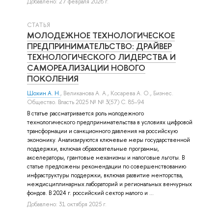
Добавлено: 27 февраля 2026 г.
СТАТЬЯ
МОЛОДЕЖНОЕ ТЕХНОЛОГИЧЕСКОЕ
ПРЕДПРИНИМАТЕЛЬСТВО: ДРАЙВЕР
ТЕХНОЛОГИЧЕСКОГО ЛИДЕРСТВА И
САМОРЕАЛИЗАЦИИ НОВОГО
ПОКОЛЕНИЯ
Шохин А. Н.
,
Великанова А. А.
,
Косарева А. О.
, Бизнес.
Общество. Власть 2025 № № 3(57) С. 85–94
В статье рассматривается роль молодежного
технологического предпринимательства в условиях цифровой
трансформации и санкционного давления на российскую
экономику. Анализируются ключевые меры государственной
поддержки, включая образовательные программы,
акселераторы, грантовые механизмы и налоговые льготы. В
статье предложены рекомендации по совершенствованию
инфраструктуры поддержки, включая развитие менторства,
междисциплинарных лабораторий и региональных венчурных
фондов. В 2024 г. российский сектор малого и ...
Добавлено: 31 октября 2025 г.