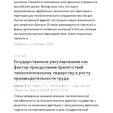
компании становятся ключевыми иностранными игроками на
российском рынке. Вследствие того, что поиск
альтернативных зарубежных экономических партнеров и
партнеров для технологического сотрудничества стал для
России актуальной задачей, это открыло новые возможности
для китайского бизнеса. В статье анализируются стратегии и
формы деятельности китайских компаний в России, включая
экспортноимпортные взаимодействия, инвестиционные
проекты и ...
Добавлено: 13 февраля 2026 г.
СТАТЬЯ
Государственное регулирование как
фактор преодоления препятствий
технологическому лидерству и росту
производительности труда
Шохин А. Н.
,
Годило Т. С.
,
Чеснюкова Л. С.
и др.
, Бизнес.
Общество. Власть 2025 № 3(57) С. 8–35
Статья направлена на анализ влияния геополитической
нестабильности на технологическое развитие государства, с
акцентом на механизмы адаптации к санкционному давлению,
стратегии импортозамещения и роль государственной