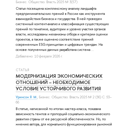
Бизнес. Общество. Власть 2025 № 3(57)
Статья посвящена комплексному анализу ландшафта
предпринимательских премий в России как инструмента
взаимодействия бизнеса и государства. В ней проведен
системный контент-анализ и классификация существующих
премий по тематике, аудитории и уровню участия органов
власти, исследованы механизмы отбора и критерии оценки
проектов, а также оценено соответствие премий
современным ESG-принципам и цифровым трендам. На
основе полученных данных разработана система ...
Добавлено: 10 февраля 2026 г.
СТАТЬЯ
МОДЕРНИЗАЦИЯ ЭКОНОМИЧЕСКИХ
ОТНОШЕНИЙ – НЕОБХОДИМОЕ
УСЛОВИЕ УСТОЙЧИВОГО РАЗВИТИЯ
Уринсон Я. М.
, Бизнес. Общество. Власть 2025 № 2 (56) С. 53–
66
В статье, написанной по итогам мастер-класса, показана
зависимость темпов и пропорций социально-экономического
развития страны от ее ресурсной обеспеченности. Но, по
мнению автора, для нормального функционирования рыночной