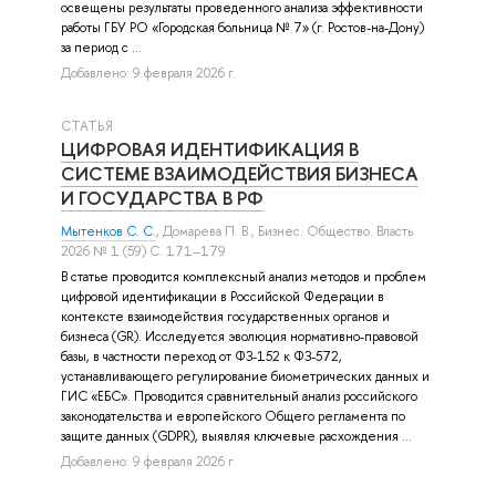
освещены результаты проведенного анализа эффективности
работы ГБУ РО «Городская больница № 7» (г. Ростов-на-Дону)
за период с ...
Добавлено: 9 февраля 2026 г.
СТАТЬЯ
ЦИФРОВАЯ ИДЕНТИФИКАЦИЯ В
СИСТЕМЕ ВЗАИМОДЕЙСТВИЯ БИЗНЕСА
И ГОСУДАРСТВА В РФ
Мытенков С. С.
,
Домарева П. В.
, Бизнес. Общество. Власть
2026 № 1 (59) С. 171–179
В статье проводится комплексный анализ методов и проблем
цифровой идентификации в Российской Федерации в
контексте взаимодействия государственных органов и
бизнеса (GR). Исследуется эволюция нормативно-правовой
базы, в частности переход от ФЗ-152 к ФЗ-572,
устанавливающего регулирование биометрических данных и
ГИС «ЕБС». Проводится сравнительный анализ российского
законодательства и европейского Общего регламента по
защите данных (GDPR), выявляя ключевые расхождения ...
Добавлено: 9 февраля 2026 г.