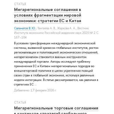
СТАТЬЯ
Мегарегиональные соглашения в
условиях фрагментации мировой
экономики: стратегии ЕС и Китая
Саламатов В. Ю.
,
Тангаева А. В.
,
Жаркова А. А.
, Вестник
Института экономики Российской академии наук 2025 № 2 С.
167–184
В условиях трансформации международной экономической
системы, вызванной кризисом глобальных институтов, ростом
регионализации и политизацией экономических отношений,
мегарегионализм становится важным инструментом
международной торговли. Авторы исследуют проблему
применения ЕС и Китаем мегарегиональных подходов во
внешнеторговой политике в целях укрепления позиций
своих стран в глобальной экономике, используя различные
модели интеграции. В статье рассматривается, как различия в
стратегиях ЕС ...
Добавлено: 17 февраля 2026 г.
СТАТЬЯ
Мегарегиональные торговые соглашения
в контексте стратегий глобального