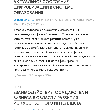
АКТУАЛЬНОЕ СОСТОЯНИЕ
ЦИФРОВИЗАЦИИ В СИСТЕМЕ
ОБРАЗОВАНИЯ
Мытенков С. С.
,
Волконская А. А.
, Бизнес. Общество. Власть
2025 № 2 (56) С. 85–97
В статье исследована тема актуального состояния
цифровизации в сфере образования. Описаны основные
аспекты технологического развития отрасли (уже
реализованные и находящиеся на стадии разработки в
настоящее время), такие как: системы дистанционного
образования, цифровые образовательные платформы,
технологии искусственного интеллекта и больших данных, а
также экспериментальный запуск формирования
электронных документов об образовании. Авторы привели
примеры, описывающие содержание и ...
Добавлено: 27 февраля 2026 г.
СТАТЬЯ
ВЗАИМОДЕЙСТВИЕ ГОСУДАРСТВА И
БИЗНЕСА В ОБЛАСТИ РАЗВИТИЯ
ИСКУССТВЕННОГО ИНТЕЛЛЕКТА