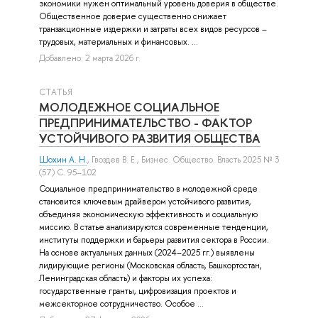
экономики нужен оптимальный уровень доверия в обществе.
Общественное доверие существенно снижает
транзакционные издержки и затраты всех видов ресурсов –
трудовых, материальных и финансовых. ...
Добавлено: 2 марта 2026 г.
СТАТЬЯ
МОЛОДЕЖНОЕ СОЦИАЛЬНОЕ
ПРЕДПРИНИМАТЕЛЬСТВО - ФАКТОР
УСТОЙЧИВОГО РАЗВИТИЯ ОБЩЕСТВА
Шохин А. Н.
,
Гвоздев В. Е.
, Бизнес. Общество. Власть 2025 № 3
(57) С. 95–102
Социальное предпринимательство в молодежной среде
становится ключевым драйвером устойчивого развития,
объединяя экономическую эффективность и социальную
миссию. В статье анализируются современные тенденции,
институты поддержки и барьеры развития сектора в России.
На основе актуальных данных (2024–2025 гг.) выявлены
лидирующие регионы (Московская область, Башкортостан,
Ленинградская область) и факторы их успеха:
государственные гранты, цифровизация проектов и
межсекторное сотрудничество. Особое ...