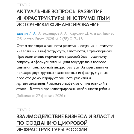
СТАТЬЯ
АКТУАЛЬНЫЕ ВОПРОСЫ РАЗВИТИЯ
ИНФРАСТРУКТУРЫ: ИНСТРУМЕНТЫ И
ИСТОЧНИКИ ФИНАНСИРОВАНИЯ
Вдовин И. А.
,
Александров А. А.
,
Кирюхин Д. А.
и др.
, Бизнес.
Общество. Власть 2025 № 2 (56) С. 7–18
Статья посвящена важности развития и создания институтов
инвестиций в инфраструктуру, в частности, в транспортную.
Проведен анализ нормативно-правовой базы по данному
вопросу, и сформулированы цели государства в вопросе
развития транспортной инфраструктуры. Авторы статьи на
примере двух крупных транспортных инфраструктурных
проектов демонстрируют важность развития и
мультипликативный характер эффектов от инвестиций в
отрасль. В статье проиллюстрированы особенности работы ...
Добавлено: 27 февраля 2026 г.
СТАТЬЯ
ВЗАИМОДЕЙСТВИЕ БИЗНЕСА И ВЛАСТИ
ПО СОЗДАНИЮ ЦИФРОВОЙ
ИНФРАСТРУКТУРЫ РОССИИ: