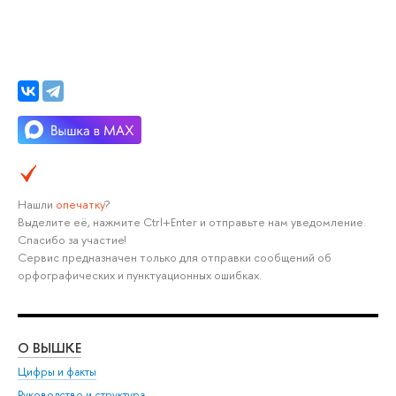
Нашли
опечатку
?
Выделите её, нажмите Ctrl+Enter и отправьте нам уведомление.
Спасибо за участие!
Сервис предназначен только для отправки сообщений об
орфографических и пунктуационных ошибках.
О ВЫШКЕ
ОБ
Цифры и факты
Ли
Руководство и структура
Дов