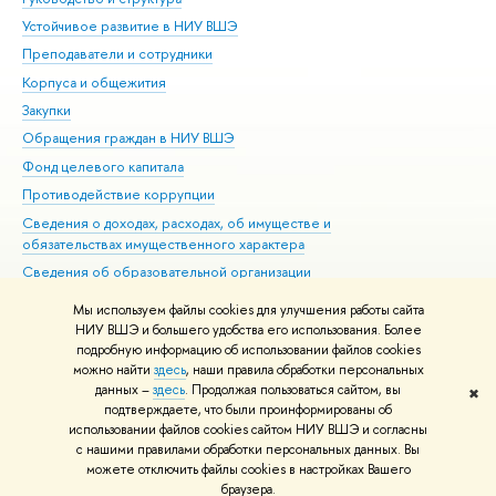
Устойчивое развитие в НИУ ВШЭ
Ол
Преподаватели и сотрудники
При
Корпуса и общежития
Вы
Закупки
При
Обращения граждан в НИУ ВШЭ
Ас
Фонд целевого капитала
До
Противодействие коррупции
Цен
Сведения о доходах, расходах, об имуществе и
Би
обязательствах имущественного характера
Об
Сведения об образовательной организации
Обр
Людям с ограниченными возможностями здоровья
Мы используем файлы cookies для улучшения работы сайта
Единая платежная страница
НИУ ВШЭ и большего удобства его использования. Более
подробную информацию об использовании файлов cookies
Работа в Вышке
можно найти
здесь
, наши правила обработки персональных
данных –
здесь
. Продолжая пользоваться сайтом, вы
✖
Редактору
подтверждаете, что были проинформированы об
© НИУ ВШЭ 1993–2026
Адреса и контакты
Условия использования
использовании файлов cookies сайтом НИУ ВШЭ и согласны
с нашими правилами обработки персональных данных. Вы
материалов
Политика конфиденциальности
Карта сайта
можете отключить файлы cookies в настройках Вашего
Шрифты HSE Sans и HSE Slab разработаны в
Школе дизайна НИУ ВШЭ
браузера.