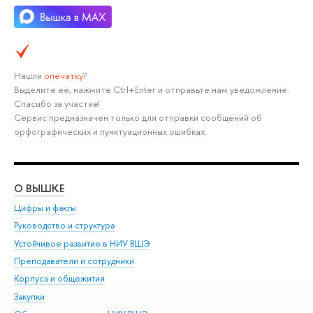
Нашли
опечатку
?
Выделите её, нажмите Ctrl+Enter и отправьте нам уведомление.
Спасибо за участие!
Сервис предназначен только для отправки сообщений об
орфографических и пунктуационных ошибках.
О ВЫШКЕ
ОБ
Цифры и факты
Ли
Руководство и структура
Дов
Устойчивое развитие в НИУ ВШЭ
Ол
Преподаватели и сотрудники
При
Корпуса и общежития
Вы
Закупки
При