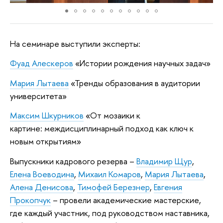
На семинаре выступили эксперты:
Фуад Алескеров
«Истории рождения научных задач»
Мария Лытаева
«Тренды образования в аудитории
университета»
Максим Шкурников
«От мозаики к
картине: междисциплинарный подход как ключ к
новым открытиям»
Выпускники кадрового резерва –
Владимир Щур
,
Елена Воеводина
,
Михаил Комаров
,
Мария Лытаева
,
Алена Денисова
,
Тимофей Березнер
,
Евгения
Прокопчук
– провели академические мастерские,
где каждый участник, под руководством наставника,