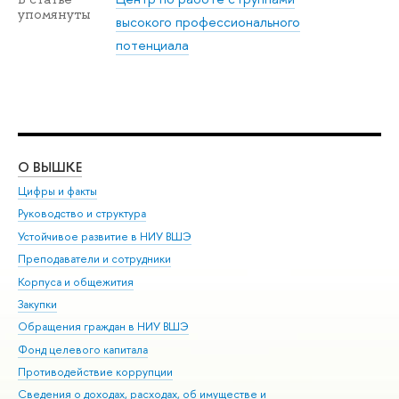
упомянуты
высокого профессионального
потенциала
О ВЫШКЕ
ОБ
Цифры и факты
Ли
Руководство и структура
Дов
Устойчивое развитие в НИУ ВШЭ
Ол
Преподаватели и сотрудники
При
Корпуса и общежития
Вы
Закупки
При
Обращения граждан в НИУ ВШЭ
Ас
Фонд целевого капитала
До
Противодействие коррупции
Цен
Сведения о доходах, расходах, об имуществе и
Би