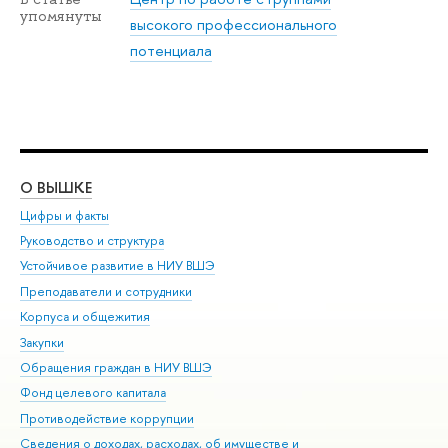
упомянуты
высокого профессионального
потенциала
О ВЫШКЕ
ОБ
Цифры и факты
Ли
Руководство и структура
Дов
Устойчивое развитие в НИУ ВШЭ
Ол
Преподаватели и сотрудники
При
Корпуса и общежития
Вы
Закупки
При
Обращения граждан в НИУ ВШЭ
Ас
Фонд целевого капитала
До
Противодействие коррупции
Цен
Сведения о доходах, расходах, об имуществе и
Би