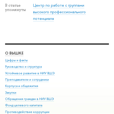
Центр по работе с группами
В статье
упомянуты
высокого профессионального
потенциала
О ВЫШКЕ
ОБ
Цифры и факты
Ли
Руководство и структура
Дов
Устойчивое развитие в НИУ ВШЭ
Ол
Преподаватели и сотрудники
При
Корпуса и общежития
Вы
Закупки
При
Обращения граждан в НИУ ВШЭ
Ас
Фонд целевого капитала
До
Противодействие коррупции
Цен