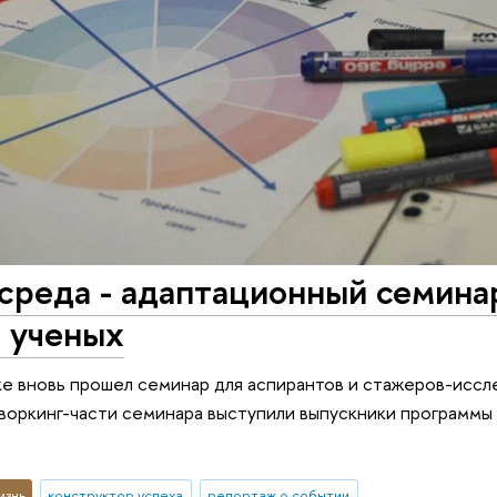
среда - адаптационный семина
 ученых
ке вновь прошел семинар для аспирантов и стажеров-иссле
воркинг-части семинара выступили выпускники программы
изнь
конструктор успеха
репортаж о событии