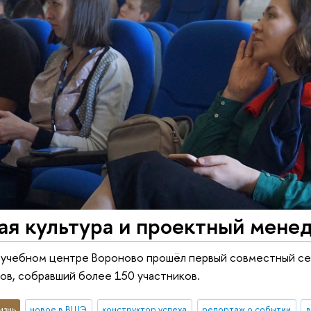
ая культура и проектный мене
 в учебном центре Вороново прошёл первый совместный с
ов, собравший более 150 участников.
изнь
новое в ВШЭ
конструктор успеха
репортаж о событии