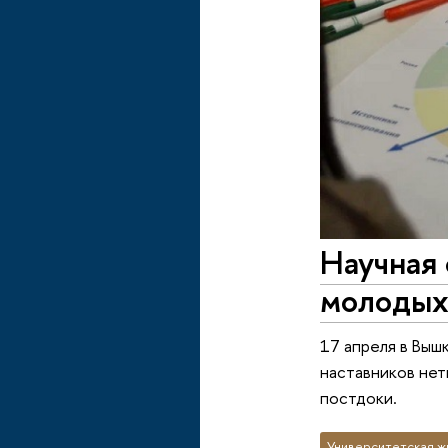
Научная 
молодых
17 апреля в Выш
наставников нет
постдоки.
Университетская ж