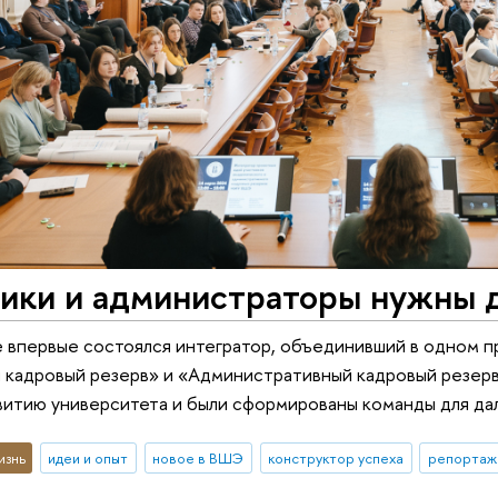
ики и администраторы нужны д
е впервые состоялся интегратор, объединивший в одном 
кадровый резерв» и «Административный кадровый резерв»
витию университета и были сформированы команды для д
изнь
идеи и опыт
новое в ВШЭ
конструктор успеха
репортаж