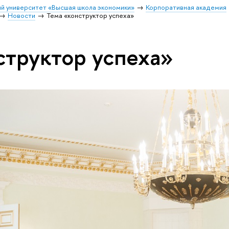
й университет «Высшая школа экономики»
Корпоративная академия
Новости
Тема «конструктор успеха»
структор успеха»