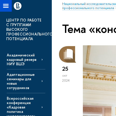
Национальный исследовательски
профессионального потенциала
ЦЕНТР ПО РАБОТЕ
Тема «кон
С ГРУППАМИ
ВЫСОКОГО
ПРОФЕССИОНАЛЬНОГО
ПОТЕНЦИАЛА
Академический
кадровый резерв
НИУ ВШЭ
25
Адаптационные
окт
семинары для
2024
новых
сотрудников
Всероссийская
конференция
«Кадровая
политика
университетов»