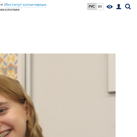
Институт когнитивных
РУС
EN
ихологии»