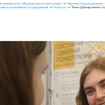
й университет «Высшая школа экономики»
Научные подразделения
ики и когнитивных исследований
Новости
Тема «Департамент пс