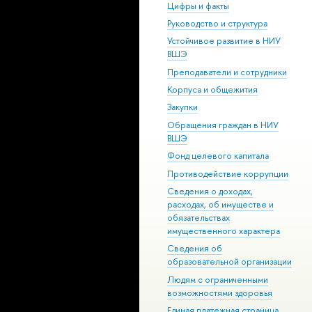
Цифры и факты
Руководство и структура
Устойчивое развитие в НИУ
ВШЭ
Преподаватели и сотрудники
Корпуса и общежития
Закупки
Обращения граждан в НИУ
ВШЭ
Фонд целевого капитала
Противодействие коррупции
Сведения о доходах,
расходах, об имуществе и
обязательствах
имущественного характера
Сведения об
образовательной организации
Людям с ограниченными
возможностями здоровья
Единая платежная страница