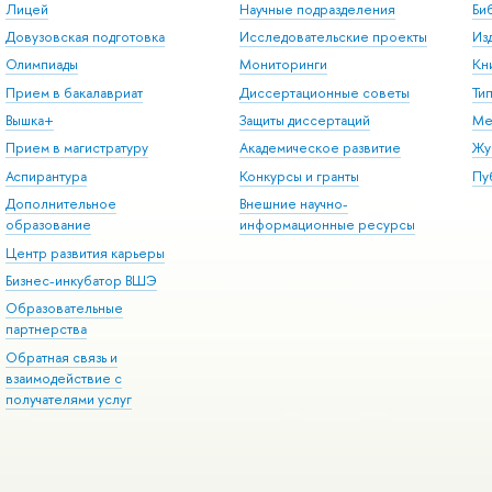
Лицей
Научные подразделения
Би
Довузовская подготовка
Исследовательские проекты
Из
Олимпиады
Мониторинги
Кн
Прием в бакалавриат
Диссертационные советы
Ти
Вышка+
Защиты диссертаций
Ме
Прием в магистратуру
Академическое развитие
Жу
Аспирантура
Конкурсы и гранты
Пу
Дополнительное
Внешние научно-
образование
информационные ресурсы
Центр развития карьеры
Бизнес-инкубатор ВШЭ
Образовательные
партнерства
Обратная связь и
взаимодействие с
получателями услуг