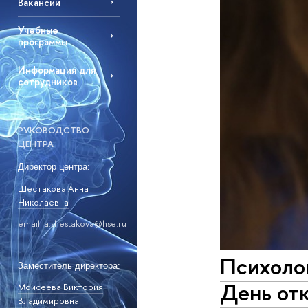
Вакансии
Учебные
программы
Информация для
сотрудников
РУКОВОДСТВО
ЦЕНТРА
Директор центра:
Шестакова Анна
Николаевна
email: a.shestakova@hse.ru
Психолог
Заместитель директора:
День от
Моисеева Виктория
Владимировна