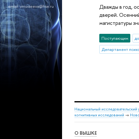
Дважды в год, о
email: vmoiseeva@hse.ru
дверей. Осенний
магистратуры зн
Поступающим
до
Департамент псих
Национальный исследовательский 
когнитивных исследований
→
Нов
О ВЫШКЕ