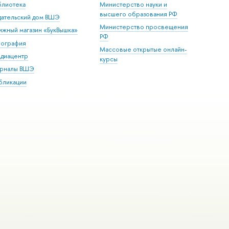
блиотека
Министерство науки и
высшего образования РФ
дательский дом ВШЭ
Министерство просвещения
ижный магазин «БукВышка»
РФ
пография
Массовые открытые онлайн-
диацентр
курсы
рналы ВШЭ
бликации