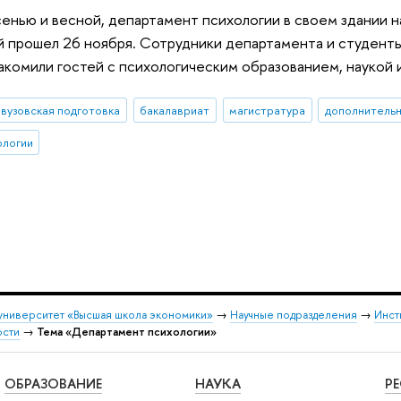
сенью и весной, департамент психологии в своем здании
 прошел 26 ноября. Сотрудники департамента и студенты
акомили гостей с психологическим образованием, наукой 
вузовская подготовка
бакалавриат
магистратура
дополнитель
ологии
университет «Высшая школа экономики»
→
Научные подразделения
→
Инст
ости
→
Тема «Департамент психологии»
ОБРАЗОВАНИЕ
НАУКА
Р