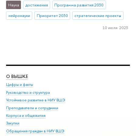
Наука
достижения
Программа развития 2030
нейронауки
Приоритет 2030
стратегические проекты
10 июля 2023
О ВЫШКЕ
ОБ
Цифры и факты
Ли
Руководство и структура
Дов
Устойчивое развитие в НИУ ВШЭ
Ол
Преподаватели и сотрудники
При
Корпуса и общежития
Вы
Закупки
При
Обращения граждан в НИУ ВШЭ
Ас