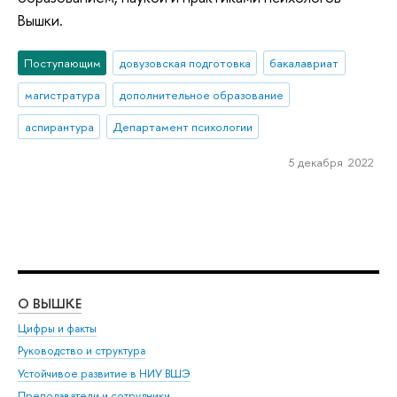
Вышки.
Поступающим
довузовская подготовка
бакалавриат
магистратура
дополнительное образование
аспирантура
Департамент психологии
5 декабря 2022
О ВЫШКЕ
ОБ
Цифры и факты
Ли
Руководство и структура
Дов
Устойчивое развитие в НИУ ВШЭ
Ол
Преподаватели и сотрудники
При