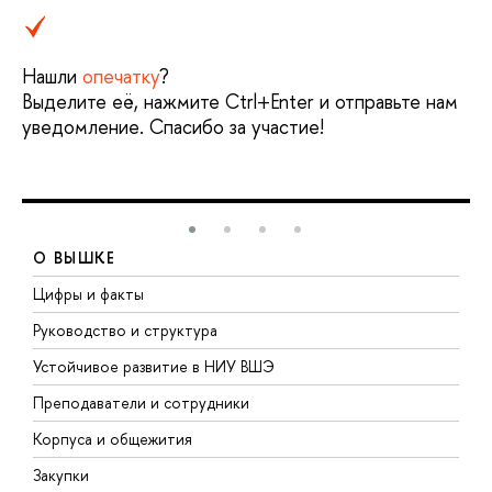
Нашли
опечатку
?
Выделите её, нажмите Ctrl+Enter и отправьте нам
уведомление. Спасибо за участие!
О ВЫШКЕ
Цифры и факты
Л
Руководство и структура
Д
Устойчивое развитие в НИУ ВШЭ
О
Преподаватели и сотрудники
П
Корпуса и общежития
В
Закупки
П