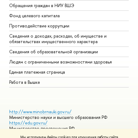
Обращения граждан в НИУ ВШЭ
А
Фонд целевого капитала
Д
Противодействие коррупции
Ц
Сведения о доходах, расходах, об имуществе и
Б
обязательствах имущественного характера
О
Сведения об образовательной организации
О
Людям с ограниченными возможностями здоровья
Единая платежная страница
Работа в Вышке
http://www.minobrnauki.gov.ru/
Министерство науки и высшего образования РФ
https://edu.gov.ru/
Министерство просвещения РФ
https://elearning.hse.ru/mooc
Мы используем файлы cookies для улучшения работы сайта