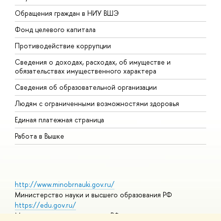
Обращения граждан в НИУ ВШЭ
А
Фонд целевого капитала
Д
Противодействие коррупции
Ц
Сведения о доходах, расходах, об имуществе и
Б
обязательствах имущественного характера
О
Сведения об образовательной организации
О
Людям с ограниченными возможностями здоровья
Единая платежная страница
Работа в Вышке
http://www.minobrnauki.gov.ru/
Министерство науки и высшего образования РФ
https://edu.gov.ru/
Министерство просвещения РФ