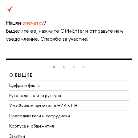
Нашли
опечатку
?
Выделите её, нажмите Ctrl+Enter и отправьте нам
уведомление. Спасибо за участие!
О ВЫШКЕ
Цифры и факты
Л
Руководство и структура
Д
Устойчивое развитие в НИУ ВШЭ
О
Преподаватели и сотрудники
П
Корпуса и общежития
В
Закупки
П