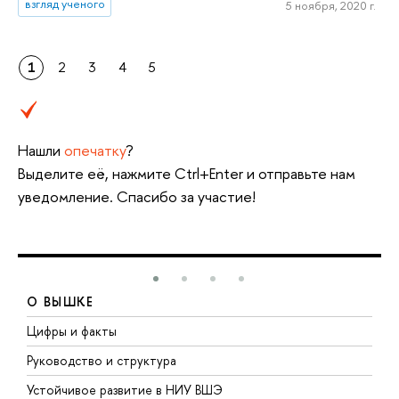
взгляд ученого
5 ноября, 2020 г.
1
2
3
4
5
Нашли
опечатку
?
Выделите её, нажмите Ctrl+Enter и отправьте нам
уведомление. Спасибо за участие!
О ВЫШКЕ
Цифры и факты
Л
Руководство и структура
Д
Устойчивое развитие в НИУ ВШЭ
О