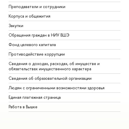
Преподаватели и сотрудники
П
Корпуса и общежития
В
Закупки
П
Обращения граждан в НИУ ВШЭ
А
Фонд целевого капитала
Д
Противодействие коррупции
Ц
Сведения о доходах, расходах, об имуществе и
Б
обязательствах имущественного характера
О
Сведения об образовательной организации
О
Людям с ограниченными возможностями здоровья
Единая платежная страница
Работа в Вышке