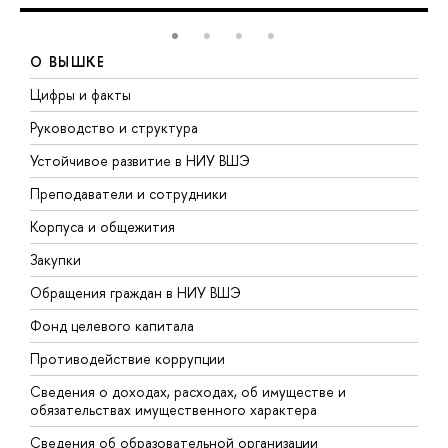
О ВЫШКЕ
Цифры и факты
Л
Руководство и структура
Д
Устойчивое развитие в НИУ ВШЭ
О
Преподаватели и сотрудники
П
Корпуса и общежития
В
Закупки
П
Обращения граждан в НИУ ВШЭ
А
Фонд целевого капитала
Д
Противодействие коррупции
Ц
Сведения о доходах, расходах, об имуществе и
Б
обязательствах имущественного характера
О
Сведения об образовательной организации