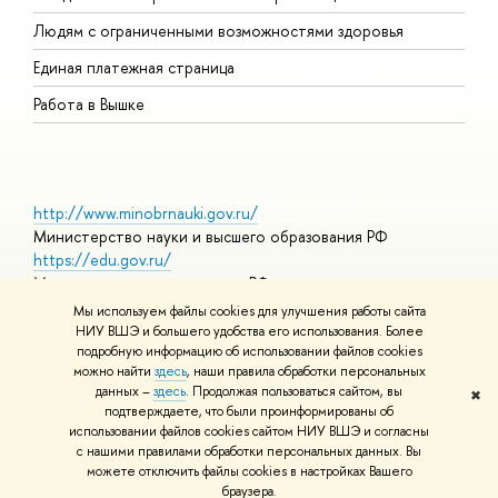
О
Людям с ограниченными возможностями здоровья
Единая платежная страница
Работа в Вышке
http://www.minobrnauki.gov.ru/
Министерство науки и высшего образования РФ
https://edu.gov.ru/
Министерство просвещения РФ
https://elearning.hse.ru/mooc
Мы используем файлы cookies для улучшения работы сайта
Массовые открытые онлайн-курсы
НИУ ВШЭ и большего удобства его использования. Более
подробную информацию об использовании файлов cookies
можно найти
здесь
, наши правила обработки персональных
данных –
здесь
. Продолжая пользоваться сайтом, вы
✖
© НИУ ВШЭ 1993–2026
Адреса и контакты
Условия
подтверждаете, что были проинформированы об
использования материалов
Политика конфиденциальности
Карта
использовании файлов cookies сайтом НИУ ВШЭ и согласны
сайта
с нашими правилами обработки персональных данных. Вы
Шрифты HSE Sans и HSE Slab разработаны в
Школе дизайна НИУ
можете отключить файлы cookies в настройках Вашего
ВШЭ
браузера.