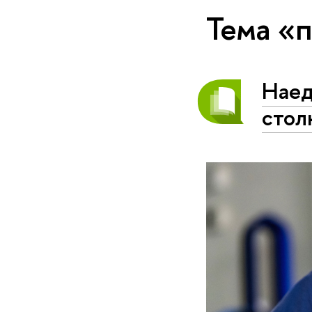
Тема «
Наед
стол