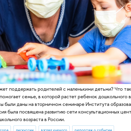
ожет поддержать родителей с маленькими детьми? Что та
помогает семье, в которой растет ребенок дошкольного 
сы были даны на вторничном семинаре Института образов
сия была посвящена развитию сети консультационных цен
школьного возраста в России.
сора
дискуссии
взгляд ученого
репортаж о событии