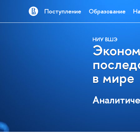
Поступление
Образование
На
НИУ ВШЭ
Эконом
последс
в мире
Аналитич