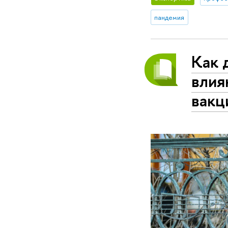
пандемия
Как 
влия
вакц