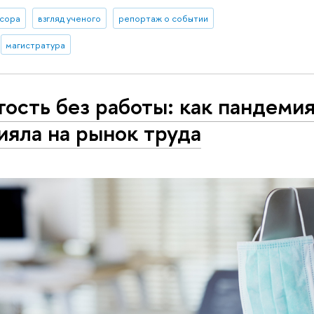
сора
взгляд ученого
репортаж о событии
магистратура
тость без работы: как пандеми
ияла на рынок труда