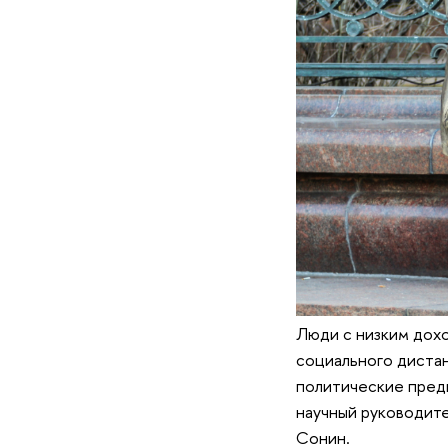
Люди с низким дох
социального дистан
политические предп
научный руководите
Сонин.