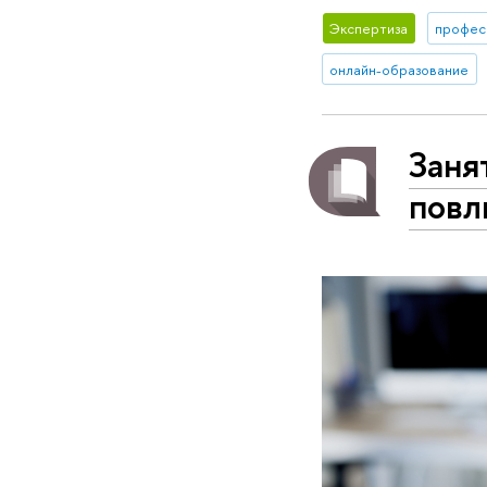
Экспертиза
профес
онлайн-образование
Заня
повл