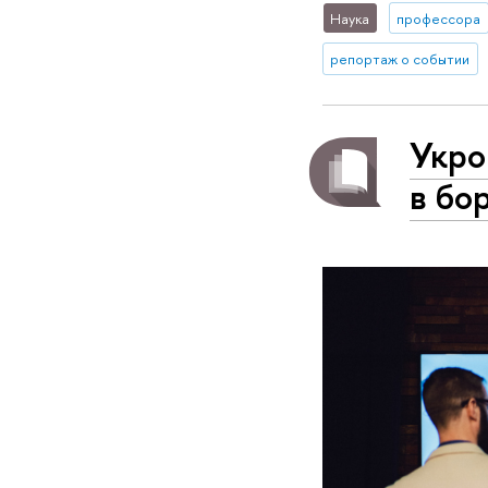
Наука
профессора
репортаж о событии
Укро
в бо