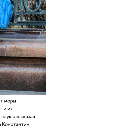
ют меры
 и их
наук рассказал
а Константин