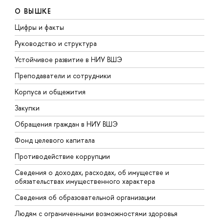
О ВЫШКЕ
Цифры и факты
Л
Руководство и структура
Д
Устойчивое развитие в НИУ ВШЭ
О
Преподаватели и сотрудники
П
Корпуса и общежития
В
Закупки
П
Обращения граждан в НИУ ВШЭ
А
Фонд целевого капитала
Д
Противодействие коррупции
Ц
Сведения о доходах, расходах, об имуществе и
Б
обязательствах имущественного характера
О
Сведения об образовательной организации
О
Людям с ограниченными возможностями здоровья